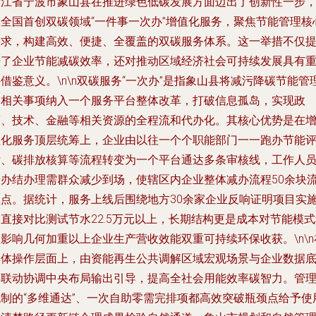
浙江省宁波市象山县在推进绿色低碳发展方面迈出了创新性一步
在全国首创双碳领域“一件事一次办”增值化服务，聚焦节能管理核
需求，构建高效、便捷、全覆盖的双碳服务体系。这一举措不仅
升了企业节能减碳效率，还对推动区域经济社会可持续发展具有
借鉴意义。\n\n双碳服务“一次办”是指象山县将减污降碳节能管
的相关事项纳入一个服务平台整体改革，打破信息孤岛，实现政
策、技术、金融等相关资源的全程流和代办化。其核心优势是在
值化服务顶层统筹上，企业由以往一个个职能部门一一跑办节能
估、碳排放核算等流程转变为一个平台通达多条审核线，工作人
据办结办理需群众减少到场，使辖区内企业整体减办流程50余块
程点。据统计，服务上线后围绕地方30余家企业反响证明项目实
直接对比测试节水22.5万元以上，长期结构更是成本对节能模
影响几何加重以上企业生产营收效能双重可持续环保收获。\n\n
具体操作层面上，由资能再生公共调解区域宏观场景与企业数据
层联动协调中央布局输出引导，提高全社会用能效率碳智力。管
机制的“多维通达”、一次自助零需完排项都高效突破瓶颈点给予使