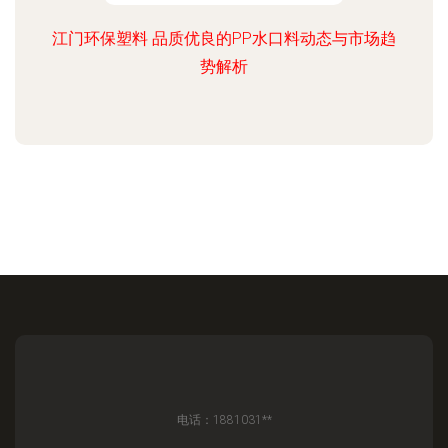
江门环保塑料 品质优良的PP水口料动态与市场趋
势解析
电话：1881031**