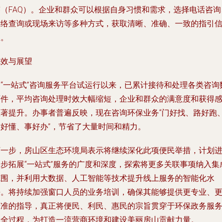
答（FAQ）。企业和群众可以根据自身习惯和需求，选择电话咨询
网络查询或现场来访等多种方式，获取清晰、准确、一致的指引
息。
成效与展望
自“一站式”咨询服务平台试运行以来，已累计接待和处理各类咨询
百件，平均咨询处理时效大幅缩短，企业和群众的满意度和获得
显著提升。办事者普遍反映，现在咨询环保业务“门好找、路好跑
话好懂、事好办”，节省了大量时间和精力。
下一步，房山区生态环境局表示将继续深化此项便民举措，计划
一步拓展“一站式”服务的广度和深度，探索将更多关联事项纳入集
范围，并利用大数据、人工智能等技术提升线上服务的智能化水
平。将持续加强窗口人员的业务培训，确保其能够提供更专业、
精准的指导，真正将便民、利民、惠民的宗旨贯穿于环保政务服
的全过程，为打造一流营商环境和建设美丽房山贡献力量。