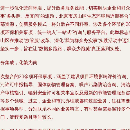
为进一步优化营商环境，提升政务服务效能，切实解决企业和群
办事“多头跑、反复问”的难题，北京市房山区生态环境局近期整合
内部资源，创新服务模式，将分散在不同科室、涉及多个环节的2
余项环保相关事项，统一纳入“一站式”咨询与服务平台。此举标志
山区在推动“放管服”改革、深化“我为群众办实事”实践活动中迈
了坚实一步，旨在让“数据多跑路，群众少跑腿”真正落到实处。
服务集成，化繁为简
此次整合的20余项环保事项，涵盖了建设项目环境影响评价咨询
排污许可申报指导、固体废物管理备案、噪声污染防治咨询、清
生产审核指引、辐射安全许可相关事宜以及最新的节能管理服务
询等多个领域。过去，企业和市民办理或咨询这些业务，往往需
根据事项类型，分别联系不同的业务科室，有时甚至需要辗转多
部门，流程复杂且耗时较长。